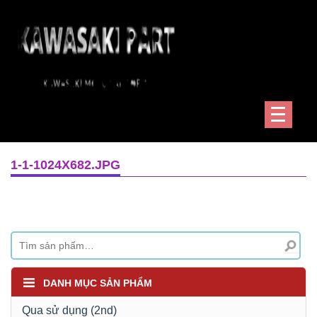
1-1-1024X682.JPG
DANH MỤC SẢN PHẨM
Qua sử dụng (2nd)