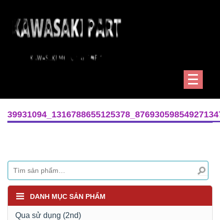
39931094_1316788655125378_87693059854927134
DANH MỤC SẢN PHẨM
Qua sử dụng (2nd)