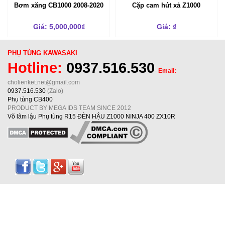
Bơm xăng CB1000 2008-2020
Cặp cam hút xả Z1000
Giá: 5,000,000₫
Giá: ₫
PHỤ TÙNG KAWASAKI
Hotline:
0937.516.530
-
Email:
cholienket.net@gmail.com
0937.516.530
(Zalo)
Phụ tùng CB400
PRODUCT BY MEGA IDS TEAM SINCE 2012
Võ lâm lậu
Phụ tùng R15
ĐÈN HẬU Z1000 NINJA 400 ZX10R