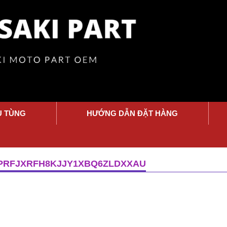
Ụ TÙNG
HƯỚNG DẪN ĐẶT HÀNG
PRFJXRFH8KJJY1XBQ6ZLDXXAU