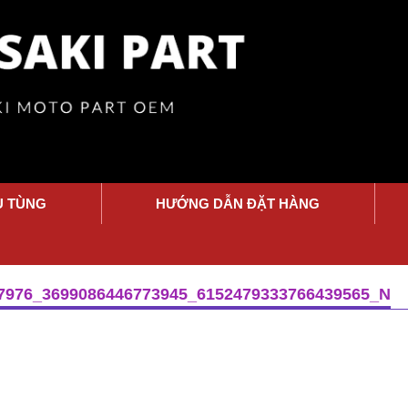
Ụ TÙNG
HƯỚNG DẪN ĐẶT HÀNG
7976_3699086446773945_6152479333766439565_N