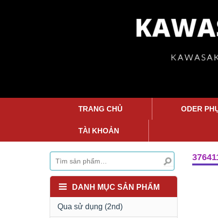
TRANG CHỦ
ODER PH
TÀI KHOẢN
37641
DANH MỤC SẢN PHẨM
Qua sử dụng (2nd)