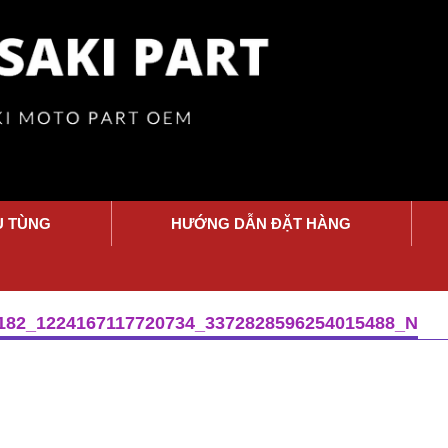
Ụ TÙNG
HƯỚNG DẪN ĐẶT HÀNG
182_1224167117720734_3372828596254015488_N