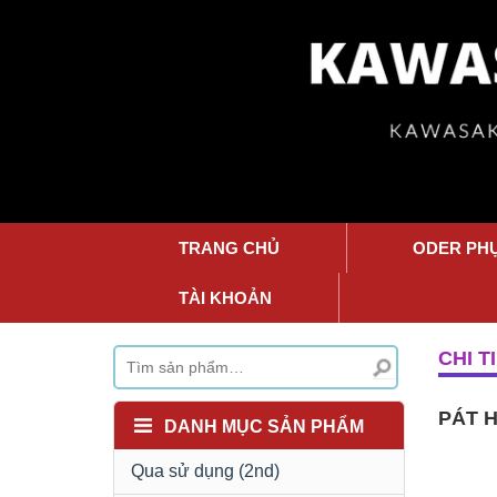
TRANG CHỦ
ODER PH
TÀI KHOẢN
CHI T
PÁT 
DANH MỤC SẢN PHẨM
Qua sử dụng (2nd)