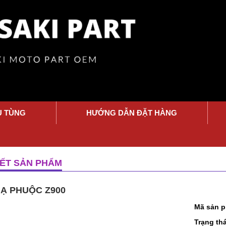
Ụ TÙNG
HƯỚNG DẪN ĐẶT HÀNG
IẾT SẢN PHẨM
HẠ PHUỘC Z900
Mã sản 
Trạng thá