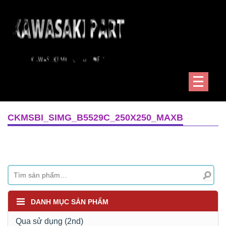
CKMSBI_SIMG_B5529C_250X250_MAXB
DANH MỤC SẢN PHẨM
Qua sử dụng (2nd)