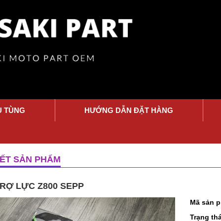
Ụ TÙNG
HƯỚNG DẪN ĐẶT HÀNG
IẾT SẢN PHẨM
RỢ LỰC Z800 SEPP
Mã sản 
Trạng thá