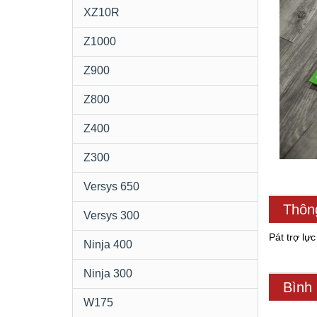
XZ10R
Z1000
Z900
Z800
Z400
Z300
Versys 650
Thôn
Versys 300
Pát trợ lự
Ninja 400
Ninja 300
Bình
W175