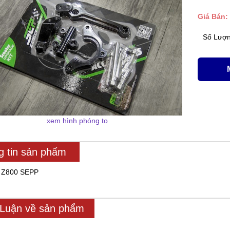
Giá Bán: 
Số Lượ
xem hình phóng to
g tin sản phẩm
c Z800 SEPP
 Luận về sản phẩm