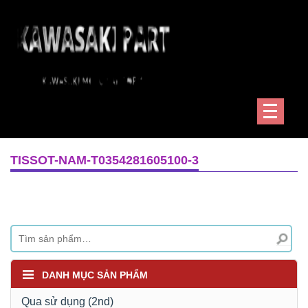
TISSOT-NAM-T0354281605100-3
DANH MỤC SẢN PHẨM
Qua sử dụng (2nd)